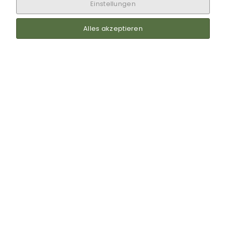
Einstellungen
Alles akzeptieren
Weiterführende
Artikel:
Beförderungen (d.R.)
Dienstgrade üben
Weitere Werkzeuge:
Dies ist eine private Website. Alle Angaben ohne Gewähr.
Impressum | Datenschutz