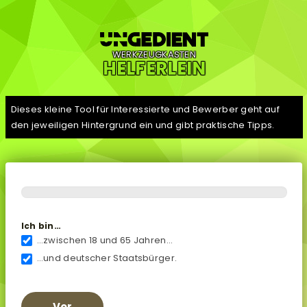
WERKZEUGKASTEN
HELFERLEIN
Dieses kleine Tool für Interessierte und Bewerber geht auf
den jeweiligen Hintergrund ein und gibt praktische Tipps.
Checker
Ich bin…
…zwischen 18 und 65 Jahren...
…und deutscher Staatsbürger.
Vor