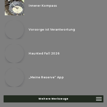
Innerer Kompass
Vorsorge ist Verantwortung
Haunted Fall 2026
„Meine Reserve“ App