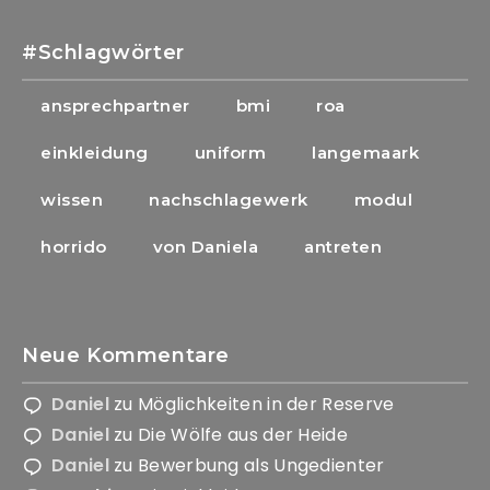
#Schlagwörter
ansprechpartner
bmi
roa
Notwendig
einkleidung
uniform
langemaark
Diese
Cookies
wissen
nachschlagewerk
modul
sind nicht
optional. Sie
horrido
von Daniela
antreten
werden
benötigt,
damit die
Website
funktioniert.
Neue Kommentare
Daniel
zu
Möglichkeiten in der Reserve
Statistik
Daniel
zu
Die Wölfe aus der Heide
Mit diesen
Cookies
Daniel
zu
Bewerbung als Ungedienter
können wir die