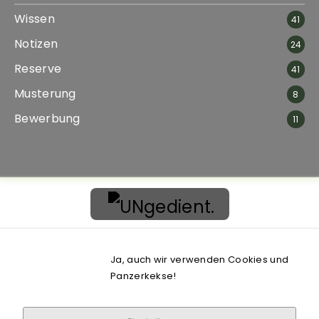
Funktionen
Wissen
41
von der
Website.
Notizen
24
Reserve
41
Marketing
Musterung
8
Indem Sie uns Ihre
Interessen und Ihr
Bewerbung
11
Verhalten beim
Besuch unserer
Website mitteilen,
erhöhen Sie die
Wahrscheinlichkeit,
personalisierte
Inhalte und
Angebote zu
sehen.
Dies ist eine private Website.
Ja, auch wir verwenden Cookies und
Alle Angaben ohne Gewähr.
Impressum | Datenschutz
Panzerkekse!
Erfahrungsbericht eines Ungedienten, der sich als Reservist bei
der Bundeswehr bewirbt.