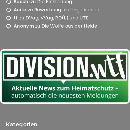
Buschi
zu
Die Einkleidung
Funktionsweise
Anita
zu
Bewerbung als Ungedienter
und Struktur
der Website
tf
zu
DVag, VVag, RD(L) und UTE
auf Basis der
Anonym
zu
Die Wölfe aus der Heide
Nutzung
verbessern.
Erfahrung
Damit unsere
Website
während
Ihres
Besuchs so
gut wie
möglich
funktioniert.
Wenn Sie
diese Cookies
ablehnen,
verschwinden
Kategorien
einige