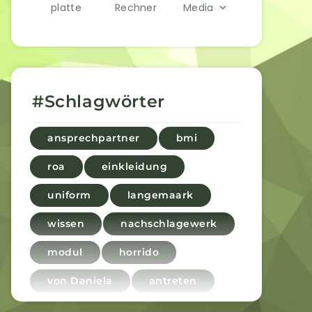
platte
Rechner
Media
#Schlagwörter
ansprechpartner
bmi
roa
einkleidung
uniform
langemaark
wissen
nachschlagewerk
modul
horrido
von Daniela
antreten