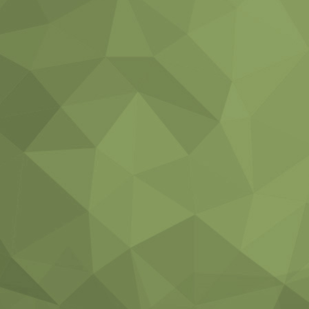
Notwendig
Diese
Cookies
sind nicht
optional.
Sie werden
benötigt,
damit die
Website
funktioniert.
Statistik
Mit diesen
Cookies
können wir die
Funktionsweise