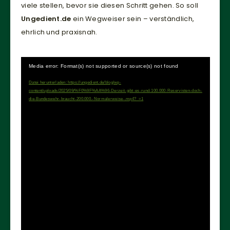
viele stellen, bevor sie diesen Schritt gehen. So soll
Ungedient.de
ein Wegweiser sein – verständlich,
ehrlich und praxisnah.
Video-
Media error: Format(s) not supported or source(s) not found
Player
Datei herunterladen: https://ungedient.de/blog/wp-
content/uploads/2025/09/%F0%9F%AA%96-Derzeit-gibt-es-rund-100.000-Reservisten-doch-
die-Bundeswehr-braucht-200.000.-Normalerweise-.mp4?_=1