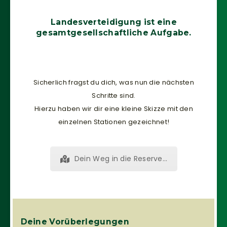
Funktionen
von der
Landesverteidigung ist eine
Website.
gesamtgesellschaftliche Aufgabe.
Marketing
Indem Sie uns Ihre
Interessen und Ihr
Sicherlich fragst du dich, was nun die nächsten
Verhalten beim
Schritte sind.
Besuch unserer
Hierzu haben wir dir eine kleine Skizze mit den
Website mitteilen,
einzelnen Stationen gezeichnet!
erhöhen Sie die
Wahrscheinlichkeit,
personalisierte
Inhalte und
Dein Weg in die Reserve…
Angebote zu
sehen.
Deine Vorüberlegungen