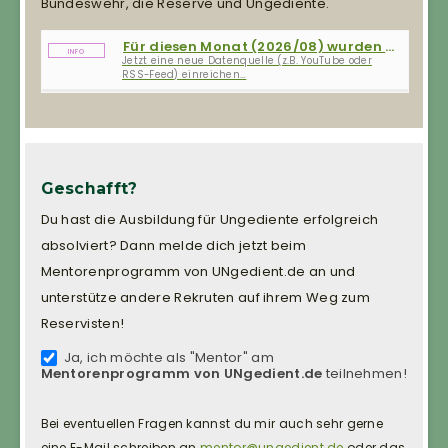
Bundeswehr, die Reserve und Ungediente.
Für diesen Monat (2026/08) wurden noch keine Neuigkeiten erfasst.
Jetzt eine neue Datenquelle (z.B. YouTube oder
RSS-Feed) einreichen…
Geschafft?
Du hast die Ausbildung für Ungediente erfolgreich
absolviert? Dann melde dich jetzt beim
Mentorenprogramm von UNgedient.de an und
unterstütze andere Rekruten auf ihrem Weg zum
Reservisten!
Ja, ich möchte als "Mentor" am
Mentorenprogramm
Mentorenprogramm von UNgedient.de
teilnehmen!
Bei eventuellen Fragen kannst du mir auch sehr gerne
eine E-Mail schreiben an
mentor@ungedient.de
oder das