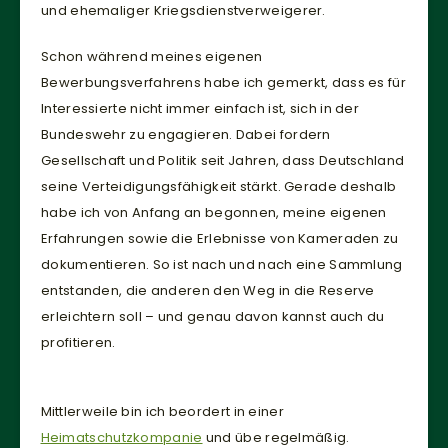
und ehemaliger Kriegsdienstverweigerer.
Schon während meines eigenen
Bewerbungsverfahrens habe ich gemerkt, dass es für
Interessierte nicht immer einfach ist, sich in der
Notwendig
Bundeswehr zu engagieren. Dabei fordern
Diese
Gesellschaft und Politik seit Jahren, dass Deutschland
Cookies
seine Verteidigungsfähigkeit stärkt. Gerade deshalb
sind nicht
optional. Sie
habe ich von Anfang an begonnen, meine eigenen
werden
Erfahrungen sowie die Erlebnisse von Kameraden zu
benötigt,
dokumentieren. So ist nach und nach eine Sammlung
damit die
entstanden, die anderen den Weg in die Reserve
Website
funktioniert.
erleichtern soll – und genau davon kannst auch du
profitieren.
Statistik
Mit diesen
Mittlerweile bin ich beordert in einer
Cookies
Heimatschutzkompanie
und übe regelmäßig.
können wir die