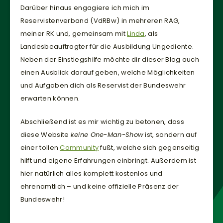
Funktionsweise
Darüber hinaus engagiere ich mich im
und Struktur
Reservistenverband (VdRBw) in mehreren RAG,
der Website
meiner RK und, gemeinsam mit
Linda
, als
auf Basis der
Nutzung
Landesbeauftragter für die Ausbildung Ungediente.
verbessern.
Neben der Einstiegshilfe möchte dir dieser Blog auch
einen Ausblick darauf geben, welche Möglichkeiten
und Aufgaben dich als Reservist der Bundeswehr
Erfahrung
erwarten können.
Damit unsere
Website
während
Abschließend ist es mir wichtig zu betonen, dass
Ihres
diese Website
keine One-Man-Show
ist, sondern auf
Besuchs so
einer tollen
Community
fußt, welche sich gegenseitig
gut wie
möglich
hilft und eigene Erfahrungen einbringt. Außerdem ist
funktioniert.
hier natürlich alles komplett kostenlos und
Wenn Sie
ehrenamtlich – und keine offizielle Präsenz der
diese Cookies
Bundeswehr!
ablehnen,
verschwinden
einige