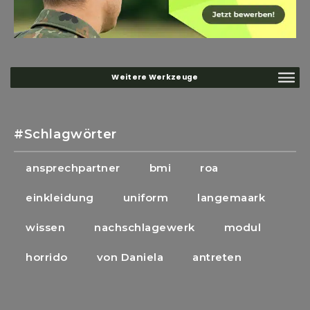
Notwendig
Diese
Cookies
sind nicht
#Schlagwörter
optional. Sie
werden
ansprechpartner
bmi
roa
benötigt,
damit die
einkleidung
uniform
langemaark
Website
funktioniert.
wissen
nachschlagewerk
modul
horrido
von Daniela
antreten
Statistik
Mit diesen
Cookies
können wir die