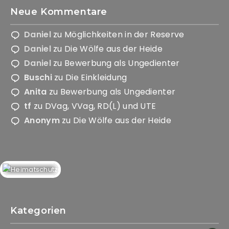
Funktionsweise
Neue Kommentare
und Struktur
der Website
Daniel
zu
Möglichkeiten in der Reserve
auf Basis der
Nutzung
Daniel
zu
Die Wölfe aus der Heide
verbessern.
Daniel
zu
Bewerbung als Ungedienter
Buschi
zu
Die Einkleidung
Anita
zu
Bewerbung als Ungedienter
Erfahrung
Damit unsere
tf
zu
DVag, VVag, RD(L) und UTE
Website
Anonym
zu
Die Wölfe aus der Heide
während
Ihres
Besuchs so
gut wie
möglich
funktioniert.
Wenn Sie
diese Cookies
ablehnen,
Kategorien
verschwinden
einige