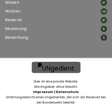
Wissen
41
Funktionen
von der
Notizen
24
Website.
Reserve
41
Musterung
8
Marketing
Indem Sie uns Ihre
Bewerbung
11
Interessen und Ihr
Verhalten beim
Besuch unserer
Website mitteilen,
erhöhen Sie die
Wahrscheinlichkeit,
personalisierte
Inhalte und
Angebote zu
Dies ist eine private Website.
sehen.
Alle Angaben ohne Gewähr.
Impressum | Datenschutz
Erfahrungsbericht eines Ungedienten, der sich als Reservist bei
der Bundeswehr bewirbt.