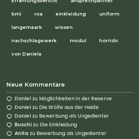
Erfahrungsbericht
ansprechpartner
bmi
roa
einkleidung
uniform
langemaark
wissen
nachschlagewerk
modul
horrido
von Daniela
Neue Kommentare
Daniel
zu
Möglichkeiten in der Reserve
Daniel
zu
Die Wölfe aus der Heide
Daniel
zu
Bewerbung als Ungedienter
Buschi
zu
Die Einkleidung
Anita
zu
Bewerbung als Ungedienter