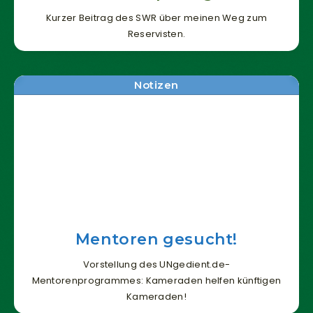
Funktionsweise
Kurzer Beitrag des SWR über meinen Weg zum
und Struktur
Reservisten.
der Website
auf Basis der
Nutzung
verbessern.
Notizen
Erfahrung
Damit unsere
Website
während
Ihres
Besuchs so
gut wie
möglich
Mentoren gesucht!
funktioniert.
Wenn Sie
Vorstellung des UNgedient.de-
diese Cookies
Mentorenprogrammes: Kameraden helfen künftigen
ablehnen,
verschwinden
Kameraden!
einige