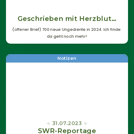
Geschrieben mit Herzblut…
(offener Brief) 700 neue Ungediente in 2024. Ich finde:
da geht noch mehr!
Notwendig
Diese
Cookies
sind nicht
Notizen
optional. Sie
werden
benötigt,
damit die
Website
funktioniert.
Statistik
Mit diesen
31.07.2023
Cookies
SWR-Reportage
können wir die